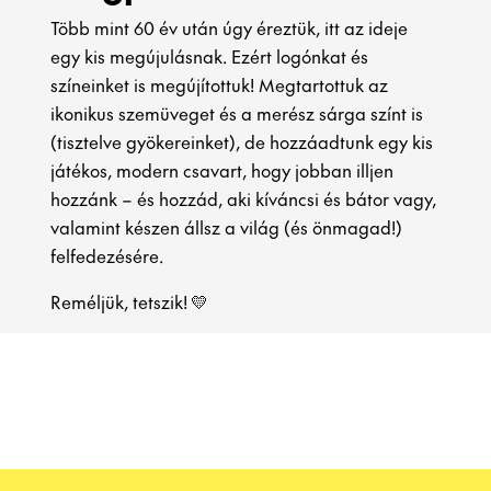
Több mint 60 év után úgy éreztük, itt az ideje
egy kis megújulásnak. Ezért logónkat és
színeinket is megújítottuk! Megtartottuk az
ikonikus szemüveget és a merész sárga színt is
(tisztelve gyökereinket), de hozzáadtunk egy kis
játékos, modern csavart, hogy jobban illjen
hozzánk – és hozzád, aki kíváncsi és bátor vagy,
valamint készen állsz a világ (és önmagad!)
felfedezésére.
Reméljük, tetszik! 💛