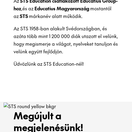
Az
STS Education csatlakozott Educatius Group-
hoz
,és az
Educatius Magyarország
mostantól
az
STS
márkanév alatt működik.
Az STS 1958-ban alakult Svédországban, és
azóta több mint 1 200 000 diák utazott el velünk,
hogy megismerje a világot, nyelveket tanuljon és
velünk együtt fejlődjön.
Üdvözlünk az STS Education-nél!
Megújult a
megjelenésünk!