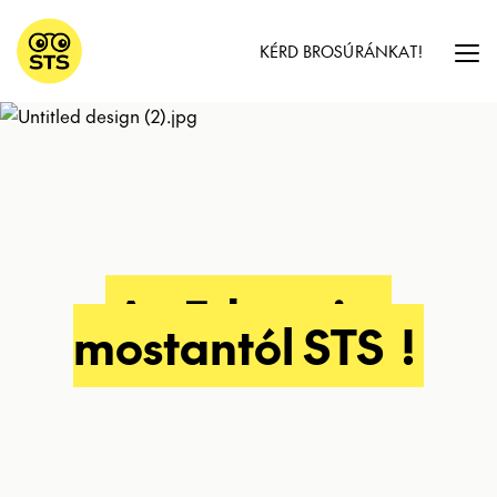
KÉRD BROSÚRÁNKAT!
Az Educatius
mostantól STS
!