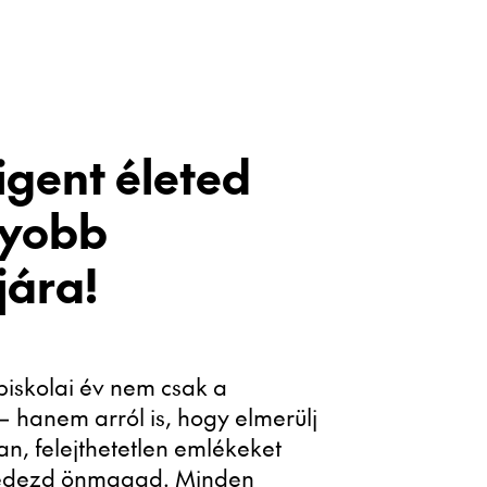
igent életed
gyobb
jára!
piskolai év nem csak a
 – hanem arról is, hogy elmerülj
an, felejthetetlen emlékeket
lfedezd önmagad. Minden