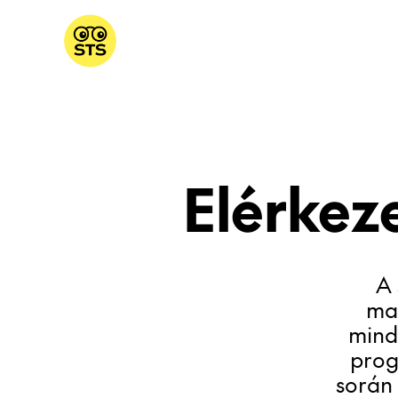
Elérkez
A 
mag
mind
prog
során 