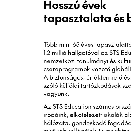
Hosszú évek
tapasztalata és 
Több mint 65 éves tapasztalatta
1,2 millió hallgatóval az STS Ed
nemzetközi tanulmányi és kultur
csereprogramok vezető globáli
A biztonságos, értéktermető és
szóló külföldi tartózkodások sz
vagyunk.
Az STS Education számos orsz
irodáink, elkötelezett iskolák gl
hálózata, gondoskodó fogadóc
motivált kollégáink és megbízh