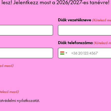
lesz! Jelentkezz most a 2026/2027-es tanévre!
Diák vezetékneve
(Kötelező m
Diák telefonszáma
(Kötelező 
H
u
ező mező)
n
g
a
r
y
telező mező)
+
atvédelmi nyilatkozatát
.
3
6