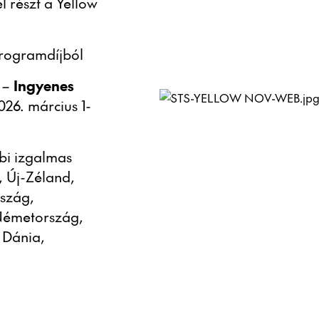
él részt a Yellow
rogramdíjból
 –
Ingyenes
2026. március 1-
bi izgalmas
, Új-Zéland,
rszág,
Németország,
 Dánia,