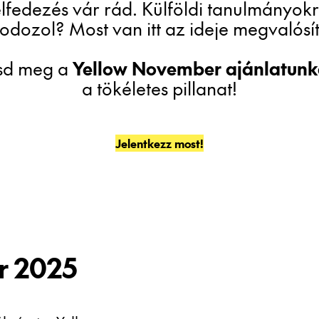
elfedezés vár rád. Külföldi tanulmányokr
odozol? Most van itt az ideje megvalósít
tsd meg a
Yellow November ajánlatunk
a tökéletes pillanat!
Jelentkezz most!
r 2025