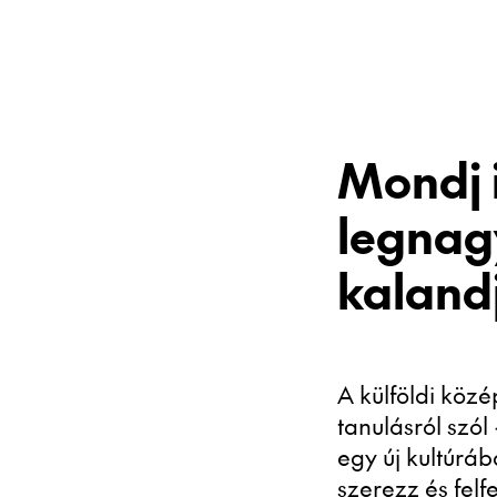
Mondj 
legna
kaland
A külföldi közé
tanulásról szól
egy új kultúráb
szerezz és fe