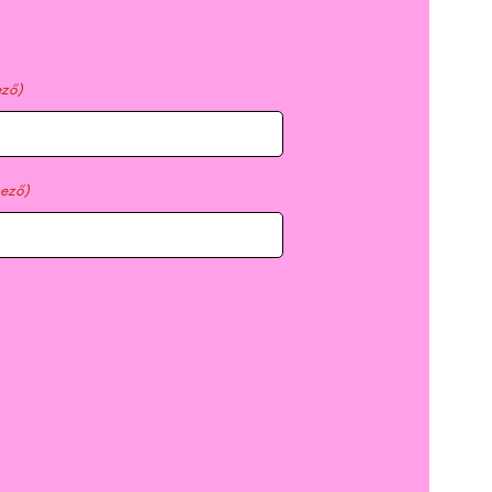
ező)
mező)