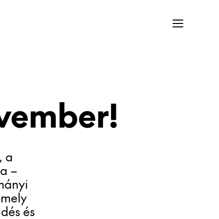
PONTFOGLALÁS KONZULTÁCIÓRA
ovember!
, a
ja –
mányi
 mely
ődés és