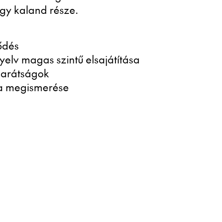
agy kaland része.
ődés
elv magas szintű elsajátítása
barátságok
ra megismerése