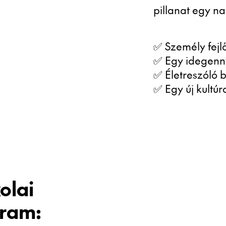
pillanat egy n
✅ Személy fejl
✅ Egy idegenny
✅ Életreszóló 
✅ Egy új kultú
olai
gram: