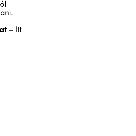
ól
ani.
at
– Itt