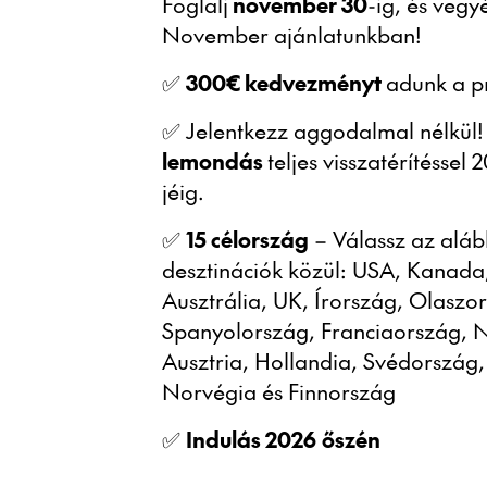
Foglalj
november 30
-ig, és vegy
November ajánlatunkban!
✅
300€ kedvezményt
adunk a p
✅ Jelentkezz aggodalmal nélkül!
lemondás
teljes visszatérítéssel 
jéig.
✅
15 célország
– Válassz az aláb
desztinációk közül: USA, Kanada
Ausztrália, UK, Írország, Olaszo
Spanyolország, Franciaország, 
Ausztria, Hollandia, Svédország,
Norvégia és Finnország
✅
Indulás 2026
őszén