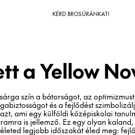
KÉRD BROSÚRÁNKAT!
IDŐ
ett a Yellow N
sárga szín a bátorságot, az optimizmust
abiztosságot és a fejlődést szimbolizál
azt, ami egy külföldi középiskolai tanul
ramra is jellemző. Ez egy olyan kaland,
életed legjobb időszakát éled meg: fejl