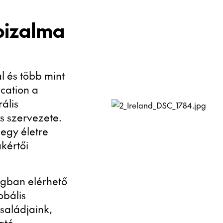
bizalma
l és több mint
ucation a
ális
s szervezete.
 egy életre
akértői
ágban elérhető
obális
saládjaink,
ató