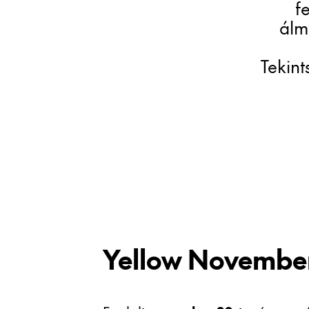
f
álm
Tekin
Yellow Novembe