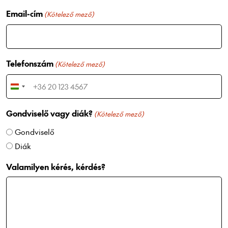
Email-cím
(Kötelező mező)
Telefonszám
(Kötelező mező)
H
u
Gondviselő vagy diák?
n
(Kötelező mező)
g
Gondviselő
a
Diák
r
y
Valamilyen kérés, kérdés?
+
3
6