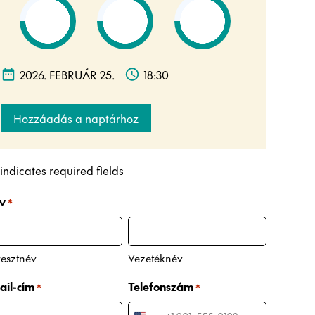
2026. FEBRUÁR 25.
18:30
Hozzáadás a naptárhoz
 indicates required fields
v
*
esztnév
Vezetéknév
ail-cím
Telefonszám
*
*