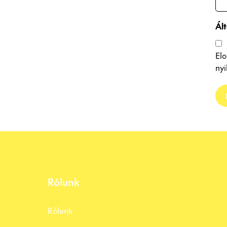
Ált
El
nyi
Rólunk
Rólunk