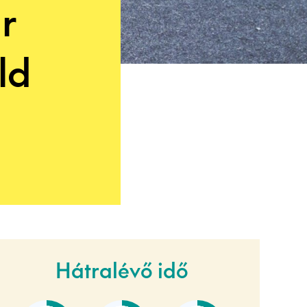
r
ld
Hátralévő idő