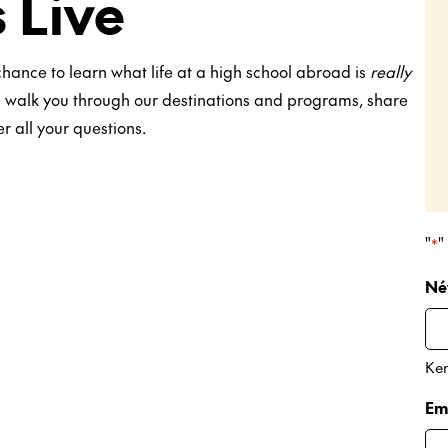
 Live
hance to learn what life at a high school abroad is
really
ll walk you through our destinations and programs, share
 all your questions.
"
"
*
Né
Ker
Em