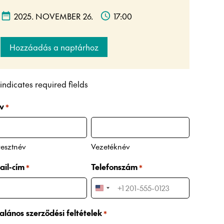
2025. NOVEMBER 26.
17:00
Hozzáadás a naptárhoz
 indicates required fields
v
*
esztnév
Vezetéknév
ail-cím
Telefonszám
*
*
U
n
alános szerződési feltételek
*
i