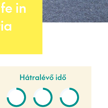
fe in
ia
Hátralévő idő