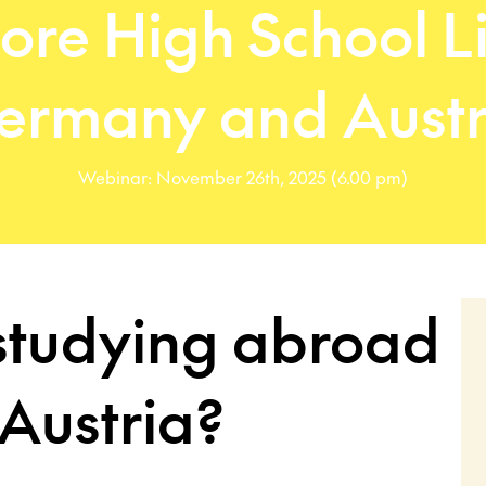
ore High School Li
ermany and Austr
Webinar: November 26th, 2025 (6.00 pm)
studying abroad
Austria?