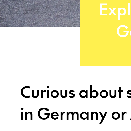
Expl
G
Curious about 
in Germany or 