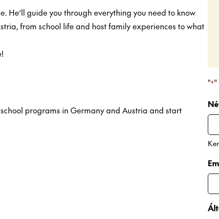
. He’ll guide you through everything you need to know
ria, from school life and host family experiences to what
!
"
"
*
Né
gh school programs in Germany and Austria and start
Ker
Em
Ált