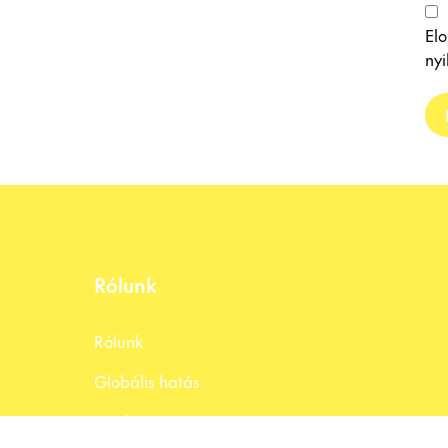
El
nyi
Rólunk
Rólunk
Globális hatás
Hírek