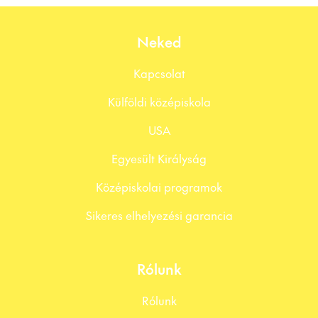
s
+
Neked
1
Kapcsolat
Külföldi középiskola
USA
Egyesült Királyság
Középiskolai programok
Sikeres elhelyezési garancia
Rólunk
Rólunk