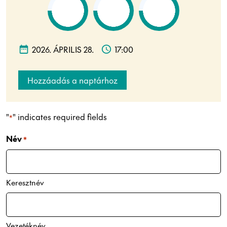
2026. ÁPRILIS 28.
17:00
Hozzáadás a naptárhoz
"
" indicates required fields
*
Név
*
Keresztnév
Vezetéknév