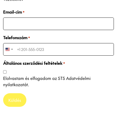
Email-cím
*
Telefonszám
*
U
n
Általános szerződési feltételek
i
*
t
e
Elolvastam és elfogadom az
STS Adatvédelmi
d
nyilatkozatát
.
S
t
a
t
e