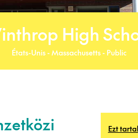
inthrop High Scho
États-Unis - Massachusetts - Public
mzetközi
Ezt tart