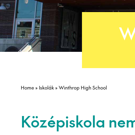
W
Home
»
Iskolák
»
Winthrop High School
Középiskola ne