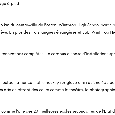
lage à pied.
 6 km du centre-ville de Boston, Winthrop High School particip
ève. En plus des trois langues étrangères et ESL, Winthrop Hi
e rénovations complètes. Le campus dispose d’installations spor
football américain et le hockey sur glace ainsi qu’une équipe
 arts en offrant des cours comme le théâtre, la photographie 
omme l’une des 20 meilleures écoles secondaires de l’État 