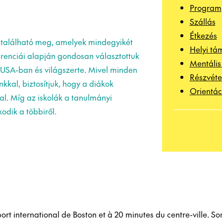
Program
Szállás
Étkezés
a található meg, amelyek mindegyikét
Helyi tá
erenciái alapján gondosan választottuk
Mentális
 USA-ban és világszerte. Mivel minden
Részvéte
kkal, biztosítjuk, hogy a diákok
Orientác
al. Míg az iskolák a tanulmányi
odik a többiről.
port international de Boston et à 20 minutes du centre-ville.