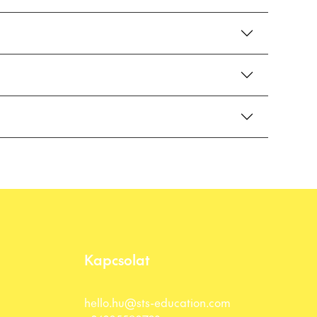
Kapcsolat
hello.hu@sts-education.com