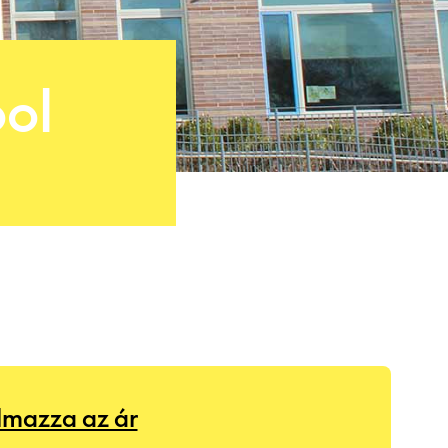
ol
almazza az ár