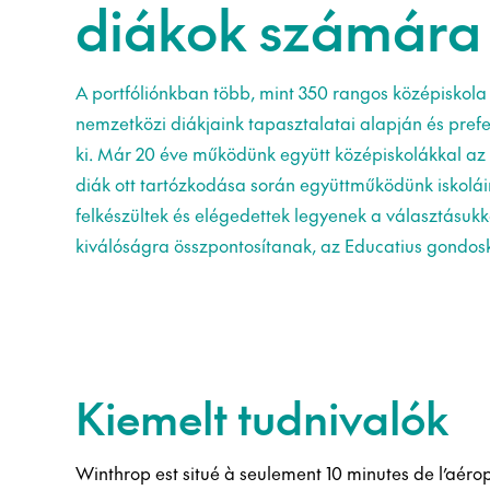
diákok számára
A portfóliónkban több, mint 350 rangos középiskol
nemzetközi diákjaink tapasztalatai alapján és pref
ki. Már 20 éve működünk együtt középiskolákkal az
diák ott tartózkodása során együttműködünk iskoláin
felkészültek és elégedettek legyenek a választásukk
kiválóságra összpontosítanak, az Educatius gondosk
Kiemelt tudnivalók
Winthrop est situé à seulement 10 minutes de l’aéro