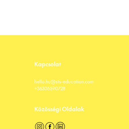
Kapcsolat
hello.hu@sts-education.com
+36305590728
Közösségi Oldalak