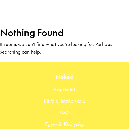
Nothing Found
It seems we can’t find what you’re looking for. Perhaps
searching can help.
Neked
Kapcsolat
Külföldi középiskola
USA
Egyesült Királyság