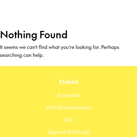
Nothing Found
It seems we can’t find what you’re looking for. Perhaps
searching can help.
Neked
Kapcsolat
Külföldi középiskola
USA
Egyesült Királyság