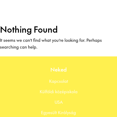
Nothing Found
It seems we can’t find what you’re looking for. Perhaps
searching can help.
Neked
Kapcsolat
Külföldi középiskola
USA
Egyesült Királyság