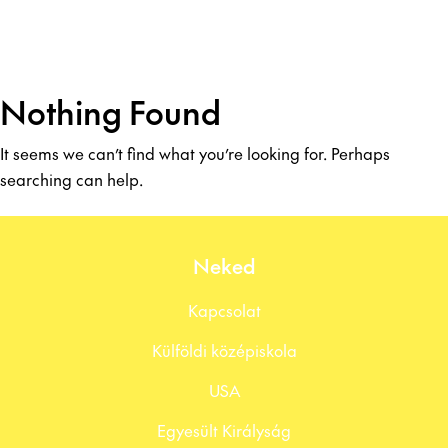
Nothing Found
It seems we can’t find what you’re looking for. Perhaps
searching can help.
Neked
Kapcsolat
Külföldi középiskola
USA
Egyesült Királyság