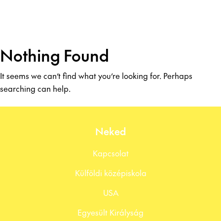
Nothing Found
It seems we can’t find what you’re looking for. Perhaps
searching can help.
Neked
Kapcsolat
Külföldi középiskola
USA
Egyesült Királyság