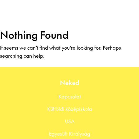
Nothing Found
It seems we can’t find what you’re looking for. Perhaps
searching can help.
Neked
Kapcsolat
Külföldi középiskola
USA
Egyesült Királyság