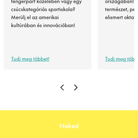
tengerpart közelében vagy egy
országában! Lé
csúcskategóriás sportiskola?
természet, pez
Merülj el az amerikai
elismert oktatá
kultúrában és innovációban!
Tudj meg többet!
Tudj meg több
Neked