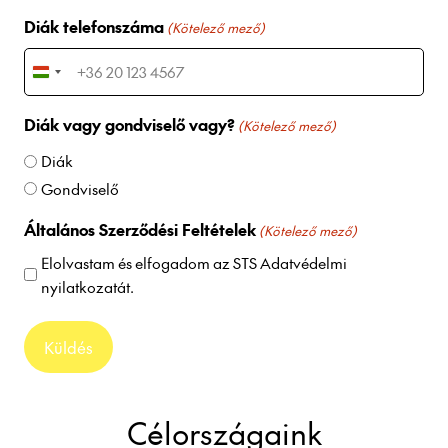
Diák telefonszáma
(Kötelező mező)
H
u
Diák vagy gondviselő vagy?
n
(Kötelező mező)
g
Diák
a
Gondviselő
r
y
Általános Szerződési Feltételek
(Kötelező mező)
+
Elolvastam és elfogadom az
STS Adatvédelmi
3
nyilatkozatát
.
6
Célországaink