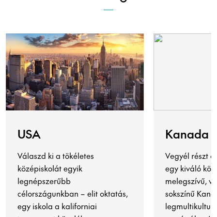
USA
Kanada
Válaszd ki a tökéletes
Vegyél részt 
középiskolát egyik
egy kiváló kö
legnépszerűbb
melegszívű, v
célországunkban – elit oktatás,
sokszínű Kana
egy iskola a kaliforniai
legmultikultur