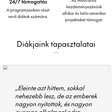
Az Aiducatius
24/7 támogatás
kezdeményezésünk
A programjainkon részt
afrikai és latin-amerikai
vevő diákok számára.
projekteket támogat.
Diákjaink tapasztalatai
„Eleinte azt hittem, sokkal
„A le
nehezebb lesz, de az emberek
tarto
nagyon nyitottak, és nagyon
foga
gyorsan alkalmazkodsz
és a 