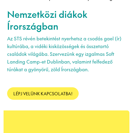
Nemzetközi diákok
Írországban
Az STS révén betekintést nyerhetsz a csodás gael (ír)
kultúrába, a vidéki kisközösségek és összetartó
családok világába. Szervezünk egy izgalmas Soft
Landing Camp-et Dublinban, valamint felfedező
túrákat a gyönyörű, zöld Írországban.
LÉPJ VELÜNK KAPCSOLATBA!