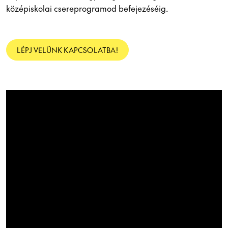
középiskolai csereprogramod befejezéséig.
LÉPJ VELÜNK KAPCSOLATBA!