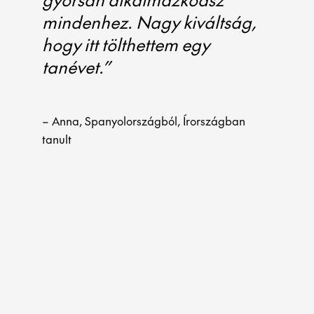
mindenhez. Nagy kiváltság,
akart
hogy itt tölthettem egy
gimna
tanévet.”
vissz
gratu
beszé
– Anna, Spanyolországból, Írországban
foga
tanult
jól é
barát
kirán
– Ida, 