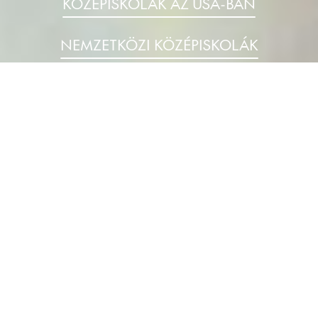
KÖZÉPISKOLÁK AZ USA-BAN
NEMZETKÖZI KÖZÉPISKOLÁK
AZ STS-RÓL
Discover you
Jelentkezz most, és foglald le a 2027/2028-os
csereévedet!
Lépj velünk kapcsolatba!
Középiskolai programok
nemzetközi diákok számára