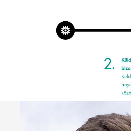
2.
Küld
bizo
Küld
anya
közé