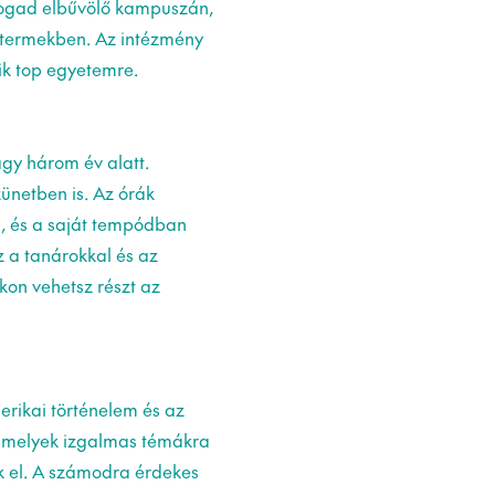
ogad elbűvölő kampuszán,
tantermekben. Az intézmény
ik top egyetemre.
agy három év alatt.
zünetben is. Az órák
l, és a saját tempódban
 a tanárokkal és az
kon vehetsz részt az
erikai történelem és az
, amelyek izgalmas témákra
k el. A számodra érdekes