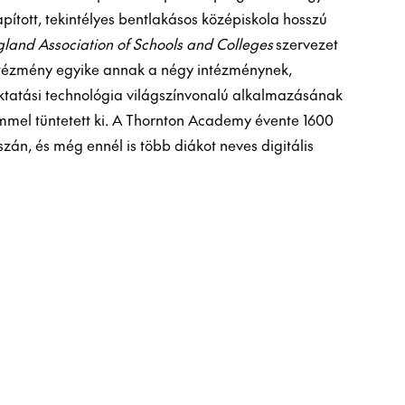
apított, tekintélyes bentlakásos középiskola hosszú
land Association of Schools and Colleges
szervezet
 intézmény egyike annak a négy intézménynek,
oktatási technológia világszínvonalú alkalmazásának
mmel tüntetett ki. A Thornton Academy évente 1600
án, és még ennél is több diákot neves digitális