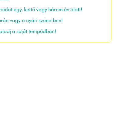
idat egy, kettő vagy három év alatt!
során vagy a nyári szünetben!
haladj a saját tempódban!