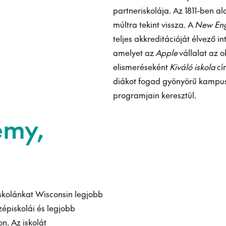
partneriskolája. Az 1811-ben al
múltra tekint vissza. A
New Eng
teljes akkreditációját élvező
amelyet az
Apple
vállalat az 
elismeréseként
Kiváló iskola
cí
diákot fogad gyönyörű kampusz
programjain keresztül.
emy,
skolánkat Wisconsin legjobb
özépiskolái és legjobb
n. Az iskolát