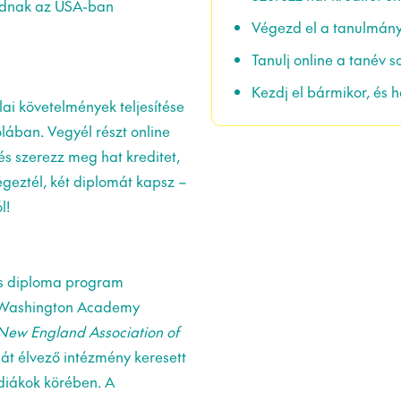
udnak az USA-ban
Végezd el a tanulmánya
Tanulj online a tanév 
Kezdj el bármikor, és 
lai követelmények teljesítése
olában. Vegyél részt online
és szerezz meg hat kreditet,
geztél, két diplomát kapsz –
l!
ős diploma program
tt Washington Academy
New England Association of
ját élvező intézmény keresett
 diákok körében. A