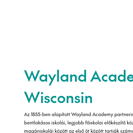
Wayland Acad
Wisconsin
Az 1855-ben alapított Wayland Academy partneri
bentlakásos iskolái, legjobb főiskolai előkészítő k
magániskolái között az első öt között tartják számo