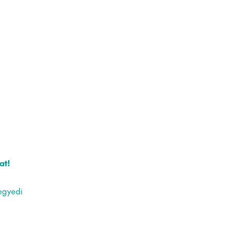
at!
,
egyedi