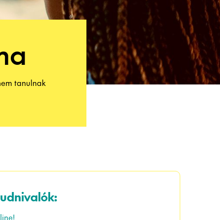
oma
 nem tanulnak
tudnivalók:
line!