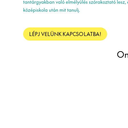
tantárgyakban való elmélyülés szórakoztató lesz, 
középiskola után mit tanulj.
LÉPJ VELÜNK KAPCSOLATBA!
On