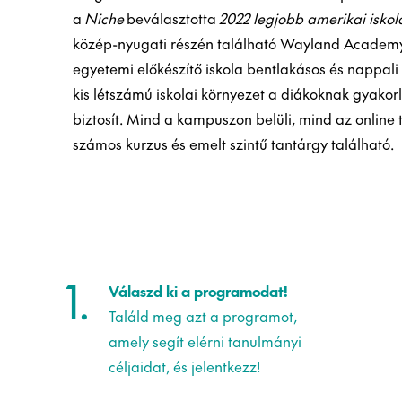
a
Niche
beválasztotta
2022 legjobb amerikai iskol
közép-nyugati részén található Wayland Academy
egyetemi előkészítő iskola bentlakásos és nappal
kis létszámú iskolai környezet a diákoknak gyakorl
biztosít. Mind a kampuszon belüli, mind az onli
számos kurzus és emelt szintű tantárgy található.
1.
Válaszd ki a programodat!
Találd meg azt a programot,
amely segít elérni tanulmányi
céljaidat, és jelentkezz!