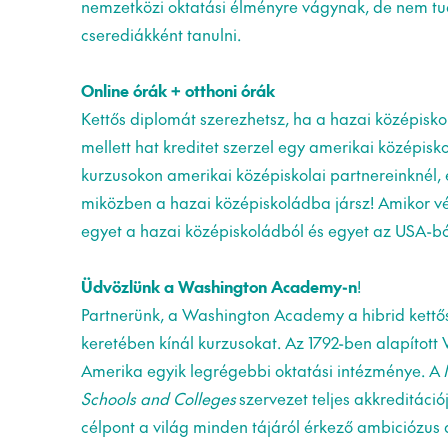
nemzetközi oktatási élményre vágynak, de nem t
cserediákként tanulni.
Online órák + otthoni órák
Kettős diplomát szerezhetsz, ha a hazai középisko
mellett hat kreditet szerzel egy amerikai középisk
kurzusokon amerikai középiskolai partnereinknél, 
miközben a hazai középiskoládba jársz! Amikor vé
egyet a hazai középiskoládból és egyet az USA-bó
Üdvözlünk a Washington Academy-n
!
Partnerünk, a Washington Academy a hibrid kett
keretében kínál kurzusokat. Az 1792-ben alapíto
Amerika egyik legrégebbi oktatási intézménye. A
Schools and Colleges
szervezet teljes akkreditáció
célpont a világ minden tájáról érkező ambiciózus