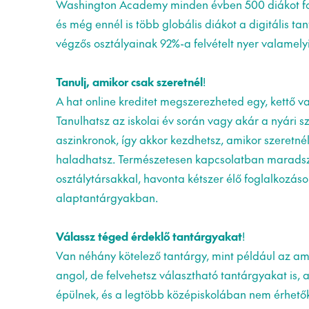
Washington Academy minden évben 500 diákot f
és még ennél is több globális diákot a digitális 
végzős osztályainak 92%-a felvételt nyer valamely
Tanulj, amikor csak szeretnél
!
A hat online kreditet megszerezheted egy, kettő v
Tanulhatsz az iskolai év során vagy akár a nyári s
aszinkronok, így akkor kezdhetsz, amikor szeretné
haladhatsz. Természetesen kapcsolatban maradsz
osztálytársakkal, havonta kétszer élő foglalkozáso
alaptantárgyakban.
Válassz téged érdeklő tantárgyakat
!
Van néhány kötelező tantárgy, mint például az am
angol, de felvehetsz választható tantárgyakat is
épülnek, és a legtöbb középiskolában nem érhető