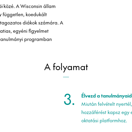
ái
közé. A Wisconsin állam
 független, koedukált
i tagozatos diákok számára. A
atias, egyéni figyelmet
ne tanulmányi programban
A folyamat
3.
Élvezd a tanulmányaid
Miután felvételt nyertél
hozzáférést kapsz egy 
oktatási platformhoz.