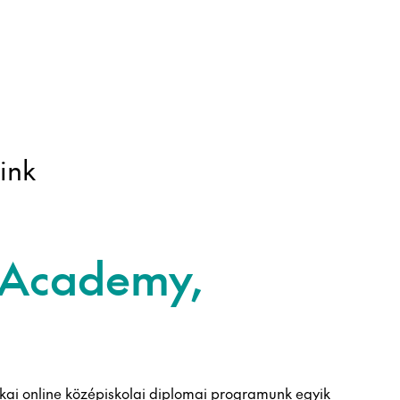
ink
 Academy,
ai online középiskolai diplomai programunk egyik