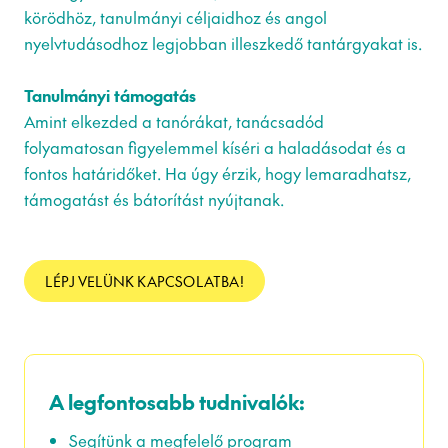
körödhöz, tanulmányi céljaidhoz és angol
nyelvtudásodhoz legjobban illeszkedő tantárgyakat is.
Tanulmányi támogatás
Amint elkezded a tanórákat, tanácsadód
folyamatosan figyelemmel kíséri a haladásodat és a
fontos határidőket. Ha úgy érzik, hogy lemaradhatsz,
támogatást és bátorítást nyújtanak.
LÉPJ VELÜNK KAPCSOLATBA!
A legfontosabb tudnivalók:
Segítünk a megfelelő program